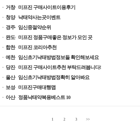
거창
미프진 구매사이트이용후기
청양
낙태약사는곳이벤트
경주
임신중절약순위
완도
미프진 정품구매좋은 정보가 모인 곳
합천
미프진 코리아추천
예천
임신초기낙태방법정보들 확인해보세요
당진
미프진 구매사이트추천 부탁드려봅니다!
울산
임신초기낙태방법정확히 알아봐요
보성
미프진구매대행맵
아산
정품낙태약복용베스트 10
1
2
3
>>