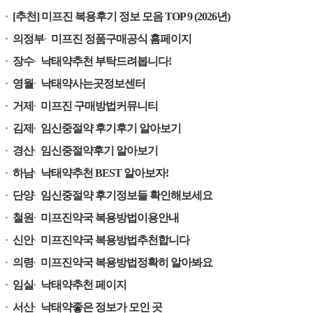
[추천] 미프진 복용후기 정보 모음 TOP 9 (2026년)
의정부
미프진 정품구매공식 홈페이지
장수
낙태약추천 부탁드려봅니다!
영월
낙태약사는곳정보센터
거제
미프진 구매방법커뮤니티
김제
임신중절약 후기후기 알아보기
경산
임신중절약후기 알아보기
하남
낙태약추천 BEST 알아보자!
단양
임신중절약 후기정보들 확인해보세요
철원
미프진약국 복용방법이용안내
신안
미프진약국 복용방법추천합니다
의령
미프진약국 복용방법정확히 알아봐요
임실
낙태약추천 페이지
서산
낙태약좋은 정보가 모인 곳