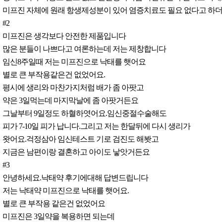
미프진 자체에 원래 항생제성분이 있어 염증치료도 필요 없다고 하더
#2
미프진은 생각보다 안전한 제품입니다
많은 분들이 나쁘다고 여론하는데 저는 제창합니다
임신8주일때 저는 미프진으로 낙태를 햇어요
별로 큰 부작용같은건 없었어요.
평시에 생리와 마찬가지처럼 배가 좀 아팟고
약은 3일먹는데 마지막날에 좀 아팟거든요
그날부터 9일정도 하혈하엿어요.임신중절수술해도
피가 7-10일 피가 납니다.그리고 저는 한달뒤에 다시 생리가
왓어요.걱정삼아 임신테스트 기로 검진도 해봣고
지금은 남편이랑 결혼하고 아이도 낳앗거든요
#3
안녕하세요.낙태약 후기에대해 답변드립니다
저는 낙태약 미프진으로 낙태를 햇어요.
별로 큰 부작용 같은건 없었어요
미프진은 3일약을 복용하면 되는데