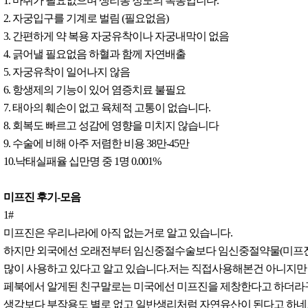
1. 마취가 필요없으며 생리통 정도의 복통입니다.
2. 자궁입구를 기계로 벌림 (필요없음)
3. 간편하게 약 복용 자궁유착이나 자궁내막이 없음
4. 긁어낼 필요없음 하혈과 함께 자연배출
5. 자궁유착이 일어나지 않음
6. 항생제의 기능이 있어 염증치료 불필요
7. 태아의 훼손이 없고 육체적 고통이 없습니다.
8. 회복도 빠르고 성감에 영향을 미치지 않습니다
9. 수술에 비해 아주 저렴한 비용 38만-45만
10.낙태실패율 십만명 중 1명 0.001%
미프진 후기-모음
1#
미프진은 우리나라에 아직 없는거로 알고 있습니다.
하지만 외국에선 오래전부터 임신중절수술보다 임신중절약물(미프진
많이 사용하고 있다고 알고 있습니다.저는 직접사용해본건 아니지만
페북에서 알게된 친구말로는 미국에선 미프진을 제창한다고 하더라
생각보다 부작용도 별로 없고 일반생리처럼 자연유산이 된다고 하