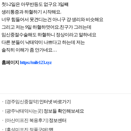
첫1-2일은 아무반등도 없구요 3일쨰
생리통증과 하혈하기 시작해요.
너무 힘들어서 못견디는건 아니구 걍 생리와 비슷해요
그리고 저는 9일 하혈하엿어요.친구가 그러는데
임신중절수술해도 하혈하니 정상이라고 말하네요
다른 분들이 낙태약이 나쁘다고 하는데 저는
솔직히 이해가 좀 안가네요…
낙
홈페이지
https://mife123.xyz
태
유
도
제
구
[경주임신중절약]
인터넷 바로가기
입
미
[광주낙태약사는곳]
정보들 확인해보세요
프
[아산미프진 복용후기]
정보센터
진
[홍성미프진 정품구매]
맵