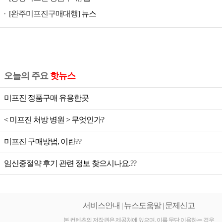
공
[완주미프진구매대행]
뉴스
식
미
프
진,
미
오늘의 주요
핫뉴스
프
진
미프진 정품구매 유용한곳
가
< 미프진 처방 병원 > 무엇인가?
격,
미
미프진 구매방법, 이란??
프
진
임신중절약 후기 관련 정보 찾으시나요.??
공
식,
미
서비스안내 | 뉴스도움말 | 문제신고
프
본 컨텐츠의 저작권은 제공처에 있으며, 이를 무단 이용하는 경우