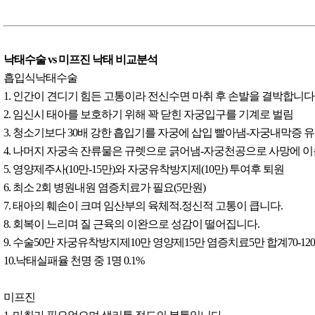
낙태수술 vs 미프진 낙태 비교분석
흡입식낙태수술
1. 인간이 견디기 힘든 고통이라 전신수면 마취 후 손발을 결박합니다
2. 임신시 태아를 보호하기 위해 꽉 닫힌 자궁입구를 기계로 벌림
3. 청소기보다 30배 강한 흡입기를 자궁에 삽입 빨아냄-자궁내막증 
4. 나머지 자궁속 잔류물은 규렛으로 긁어냄-자궁천공으로 사망에 
5. 영양제주사(10만-15만)와 자궁유착방지제(10만) 투여후 퇴원
6. 최소 2회 병원내원 염증치료가 필요(5만원)
7. 태아의 훼손이 크며 임산부의 육체적.정신적 고통이 큽니다.
8. 회복이 느리며 질 근육의 이완으로 성감이 떨어집니다.
9. 수술50만 자궁유착방지제10만 영양제15만 염증치료5만 합계70-12
10.낙태실패율 천명 중 1명 0.1%
미프진