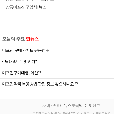
공
[강릉미프진 구입처]
뉴스
식
미
프
진,
미
오늘의 주요
핫뉴스
프
진
미프진 구매사이트 유용한곳
가
< 낙태약 > 무엇인가?
격,
미
미프진구매대행, 이란??
프
진
미프진약국 복용방법 관련 정보 찾으시나요.??
공
식,
미
서비스안내 | 뉴스도움말 | 문제신고
프
본 컨텐츠의 저작권은 제공처에 있으며, 이를 무단 이용하는 경우