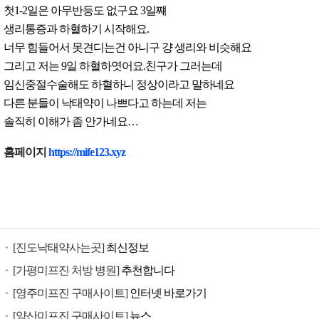
첫1-2일은 아무반등도 없구요 3일쨰
생리통증과 하혈하기 시작해요.
너무 힘들어서 못견디는건 아니구 걍 생리와 비슷해요
그리고 저는 9일 하혈하엿어요.친구가 그러는데
임신중절수술해도 하혈하니 정상이라고 말하네요
다른 분들이 낙태약이 나쁘다고 하는데 저는
솔직히 이해가 좀 안가네요…
낙
홈페이지
https://mife123.xyz
태
유
도
제
구
[진도낙태약사는곳]
최신정보
입
미
[가평미프진 처방 병원]
추천합니다
프
[영주미프진 구매사이트]
인터넷 바로가기
진
[양산미프진 구매사이트]
뉴스