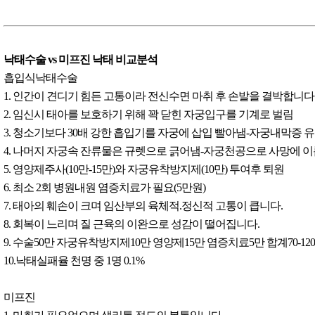
낙태수술 vs 미프진 낙태 비교분석
흡입식낙태수술
1. 인간이 견디기 힘든 고통이라 전신수면 마취 후 손발을 결박합니다
2. 임신시 태아를 보호하기 위해 꽉 닫힌 자궁입구를 기계로 벌림
3. 청소기보다 30배 강한 흡입기를 자궁에 삽입 빨아냄-자궁내막증 
4. 나머지 자궁속 잔류물은 규렛으로 긁어냄-자궁천공으로 사망에 
5. 영양제주사(10만-15만)와 자궁유착방지제(10만) 투여후 퇴원
6. 최소 2회 병원내원 염증치료가 필요(5만원)
7. 태아의 훼손이 크며 임산부의 육체적.정신적 고통이 큽니다.
8. 회복이 느리며 질 근육의 이완으로 성감이 떨어집니다.
9. 수술50만 자궁유착방지제10만 영양제15만 염증치료5만 합계70-12
10.낙태실패율 천명 중 1명 0.1%
미프진