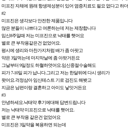
미프진 자체에 원래 항생제성분이 있어 염증치료도 필요 없다고 하더
#2
미프진은 생각보다 안전한 제품입니다
많은 분들이 나쁘다고 여론하는데 저는 제창합니다
임신8주일때 저는 미프진으로 낙태를 햇어요
별로 큰 부작용같은건 없었어요.
평시에 생리와 마찬가지처럼 배가 좀 아팟고
약은 3일먹는데 마지막날에 좀 아팟거든요
그날부터 9일정도 하혈하엿어요.임신중절수술해도
피가 7-10일 피가 납니다.그리고 저는 한달뒤에 다시 생리가
왓어요.걱정삼아 임신테스트 기로 검진도 해봣고
지금은 남편이랑 결혼하고 아이도 낳앗거든요
#3
안녕하세요.낙태약 후기에대해 답변드립니다
저는 낙태약 미프진으로 낙태를 햇어요.
별로 큰 부작용 같은건 없었어요
미프진은 3일약을 복용하면 되는데