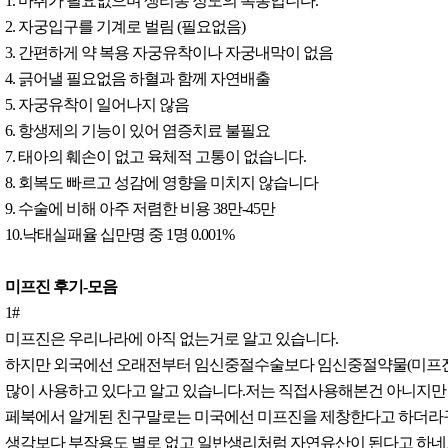
1. 마취가 필요없으며 생리통 정도의 복통입니다.
2. 자궁입구를 기계로 벌림 (필요없음)
3. 간편하게 약 복용 자궁유착이나 자궁내막이 없음
4. 긁어낼 필요없음 하혈과 함께 자연배출
5. 자궁유착이 일어나지 않음
6. 항생제의 기능이 있어 염증치료 불필요
7. 태아의 훼손이 없고 육체적 고통이 없습니다.
8. 회복도 빠르고 성감에 영향을 미치지 않습니다
9. 수술에 비해 아주 저렴한 비용 38만-45만
10.낙태실패율 십만명 중 1명 0.001%
미프진 후기-모음
1#
미프진은 우리나라에 아직 없는거로 알고 있습니다.
하지만 외국에선 오래전부터 임신중절수술보다 임신중절약물(미프진
많이 사용하고 있다고 알고 있습니다.저는 직접사용해본건 아니지만
페북에서 알게된 친구말로는 미국에선 미프진을 제창한다고 하더라
생각보다 부작용도 별로 없고 일반생리처럼 자연유산이 된다고 하