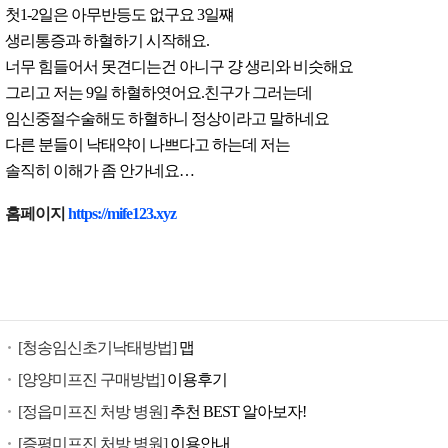
첫1-2일은 아무반등도 없구요 3일쨰
생리통증과 하혈하기 시작해요.
너무 힘들어서 못견디는건 아니구 걍 생리와 비슷해요
그리고 저는 9일 하혈하엿어요.친구가 그러는데
임신중절수술해도 하혈하니 정상이라고 말하네요
다른 분들이 낙태약이 나쁘다고 하는데 저는
솔직히 이해가 좀 안가네요…
낙
홈페이지
https://mife123.xyz
태
유
도
제
구
[청송임신초기낙태방법]
맵
입
미
[양양미프진 구매방법]
이용후기
프
[정읍미프진 처방 병원]
추천 BEST 알아보자!
진
[증평미프진 처방 병원]
이용안내