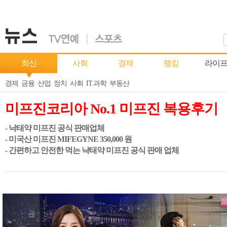
최신
사회
경제
랭킹
라이
경제
금융
산업
정치
사회
IT.과학
부동산
미프진코리아 No.1 미프진 복용후기
- 낙태약 미프진 공식 판매업체
- 미국산 미프진 MIFEGYNE 350,000 원
- 간편하고 안전한 먹는 냑태약 미프진 공식 판매 업체