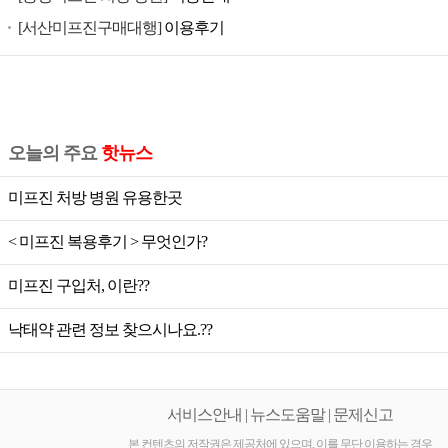
공
[서산미프진구매대행]
이용후기
식
미
프
진,
미
오늘의 주요
핫뉴스
프
진
미프진 처방 병원 유용한곳
가
< 미프진 복용후기 > 무엇인가?
격,
미
미프진 구입처, 이란??
프
진
낙태약 관련 정보 찾으시나요.??
공
식,
미
서비스안내 | 뉴스도움말 | 문제신고
프
본 컨텐츠의 저작권은 제공처에 있으며, 이를 무단 이용하는 경우