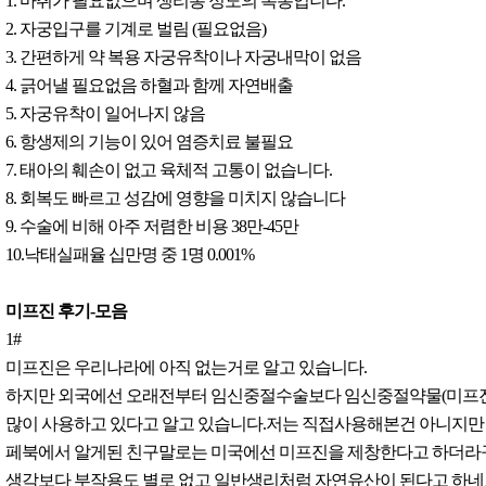
1. 마취가 필요없으며 생리통 정도의 복통입니다.
2. 자궁입구를 기계로 벌림 (필요없음)
3. 간편하게 약 복용 자궁유착이나 자궁내막이 없음
4. 긁어낼 필요없음 하혈과 함께 자연배출
5. 자궁유착이 일어나지 않음
6. 항생제의 기능이 있어 염증치료 불필요
7. 태아의 훼손이 없고 육체적 고통이 없습니다.
8. 회복도 빠르고 성감에 영향을 미치지 않습니다
9. 수술에 비해 아주 저렴한 비용 38만-45만
10.낙태실패율 십만명 중 1명 0.001%
미프진 후기-모음
1#
미프진은 우리나라에 아직 없는거로 알고 있습니다.
하지만 외국에선 오래전부터 임신중절수술보다 임신중절약물(미프진
많이 사용하고 있다고 알고 있습니다.저는 직접사용해본건 아니지만
페북에서 알게된 친구말로는 미국에선 미프진을 제창한다고 하더라
생각보다 부작용도 별로 없고 일반생리처럼 자연유산이 된다고 하