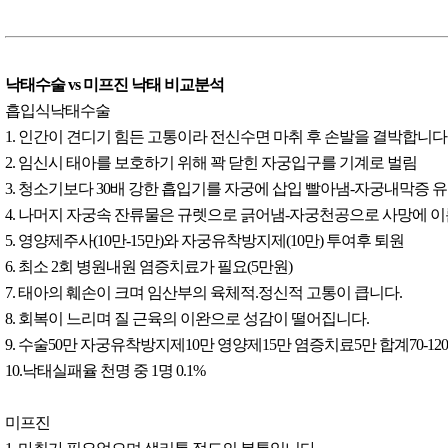
낙태수술 vs 미프진 낙태 비교분석
흡입식낙태수술
1. 인간이 견디기 힘든 고통이라 전신수면 마취 후 손발을 결박합니다
2. 임신시 태아를 보호하기 위해 꽉 닫힌 자궁입구를 기계로 벌림
3. 청소기보다 30배 강한 흡입기를 자궁에 삽입 빨아냄-자궁내막증 
4. 나머지 자궁속 잔류물은 규렛으로 긁어냄-자궁천공으로 사망에 
5. 영양제주사(10만-15만)와 자궁유착방지제(10만) 투여후 퇴원
6. 최소 2회 병원내원 염증치료가 필요(5만원)
7. 태아의 훼손이 크며 임산부의 육체적.정신적 고통이 큽니다.
8. 회복이 느리며 질 근육의 이완으로 성감이 떨어집니다.
9. 수술50만 자궁유착방지제10만 영양제15만 염증치료5만 합계70-12
10.낙태실패율 천명 중 1명 0.1%
미프진