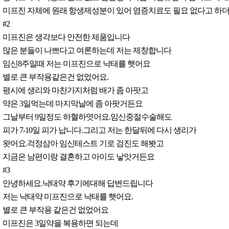
미프진 자체에 원래 항생제성분이 있어 염증치료도 필요 없다고 하더
#2
미프진은 생각보다 안전한 제품입니다
많은 분들이 나쁘다고 여론하는데 저는 제창합니다
임신8주일때 저는 미프진으로 낙태를 햇어요
별로 큰 부작용같은건 없었어요.
평시에 생리와 마찬가지처럼 배가 좀 아팟고
약은 3일먹는데 마지막날에 좀 아팟거든요
그날부터 9일정도 하혈하엿어요.임신중절수술해도
피가 7-10일 피가 납니다.그리고 저는 한달뒤에 다시 생리가
왓어요.걱정삼아 임신테스트 기로 검진도 해봣고
지금은 남편이랑 결혼하고 아이도 낳앗거든요
#3
안녕하세요.낙태약 후기에대해 답변드립니다
저는 낙태약 미프진으로 낙태를 햇어요.
별로 큰 부작용 같은건 없었어요
미프진은 3일약을 복용하면 되는데