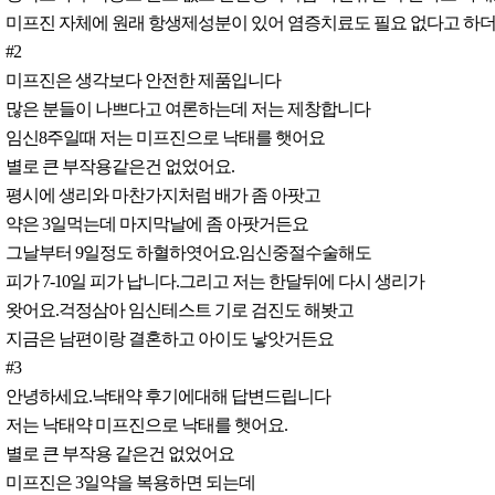
미프진 자체에 원래 항생제성분이 있어 염증치료도 필요 없다고 하더
#2
미프진은 생각보다 안전한 제품입니다
많은 분들이 나쁘다고 여론하는데 저는 제창합니다
임신8주일때 저는 미프진으로 낙태를 햇어요
별로 큰 부작용같은건 없었어요.
평시에 생리와 마찬가지처럼 배가 좀 아팟고
약은 3일먹는데 마지막날에 좀 아팟거든요
그날부터 9일정도 하혈하엿어요.임신중절수술해도
피가 7-10일 피가 납니다.그리고 저는 한달뒤에 다시 생리가
왓어요.걱정삼아 임신테스트 기로 검진도 해봣고
지금은 남편이랑 결혼하고 아이도 낳앗거든요
#3
안녕하세요.낙태약 후기에대해 답변드립니다
저는 낙태약 미프진으로 낙태를 햇어요.
별로 큰 부작용 같은건 없었어요
미프진은 3일약을 복용하면 되는데