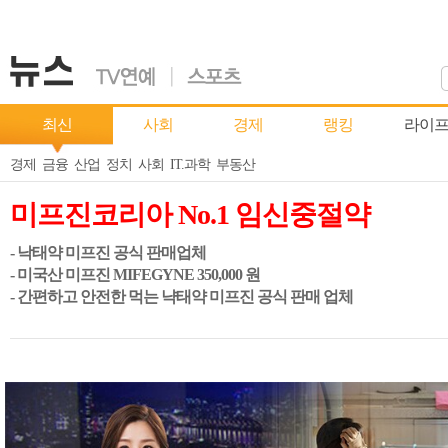
최신
사회
경제
랭킹
라이
경제
금융
산업
정치
사회
IT.과학
부동산
미프진코리아 No.1 임신중절약
- 낙태약 미프진 공식 판매업체
- 미국산 미프진 MIFEGYNE 350,000 원
- 간편하고 안전한 먹는 냑태약 미프진 공식 판매 업체