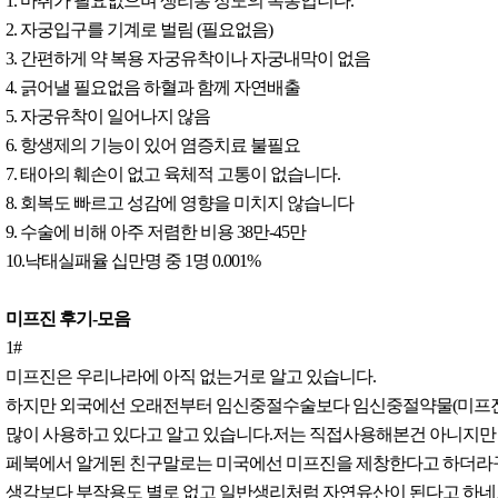
1. 마취가 필요없으며 생리통 정도의 복통입니다.
2. 자궁입구를 기계로 벌림 (필요없음)
3. 간편하게 약 복용 자궁유착이나 자궁내막이 없음
4. 긁어낼 필요없음 하혈과 함께 자연배출
5. 자궁유착이 일어나지 않음
6. 항생제의 기능이 있어 염증치료 불필요
7. 태아의 훼손이 없고 육체적 고통이 없습니다.
8. 회복도 빠르고 성감에 영향을 미치지 않습니다
9. 수술에 비해 아주 저렴한 비용 38만-45만
10.낙태실패율 십만명 중 1명 0.001%
미프진 후기-모음
1#
미프진은 우리나라에 아직 없는거로 알고 있습니다.
하지만 외국에선 오래전부터 임신중절수술보다 임신중절약물(미프진
많이 사용하고 있다고 알고 있습니다.저는 직접사용해본건 아니지만
페북에서 알게된 친구말로는 미국에선 미프진을 제창한다고 하더라
생각보다 부작용도 별로 없고 일반생리처럼 자연유산이 된다고 하