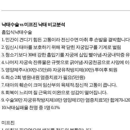
낙태수술 vs 미프진 낙태 비교분석
흡입식낙태수술
1. 인간이 견디기 힘든 고통이라 전신수면 마취 후 손발을 결박합니다
2. 임신시 태아를 보호하기 위해 꽉 닫힌 자궁입구를 기계로 벌림
3. 청소기보다 30배 강한 흡입기를 자궁에 삽입 빨아냄-자궁내막증 
4. 나머지 자궁속 잔류물은 규렛으로 긁어냄-자궁천공으로 사망에 
5. 영양제주사(10만-15만)와 자궁유착방지제(10만) 투여후 퇴원
6. 최소 2회 병원내원 염증치료가 필요(5만원)
7. 태아의 훼손이 크며 임산부의 육체적.정신적 고통이 큽니다.
8. 회복이 느리며 질 근육의 이완으로 성감이 떨어집니다.
9. 수술50만 자궁유착방지제10만 영양제15만 염증치료5만 합계70-12
10.낙태실패율 천명 중 1명 0.1%
미프진