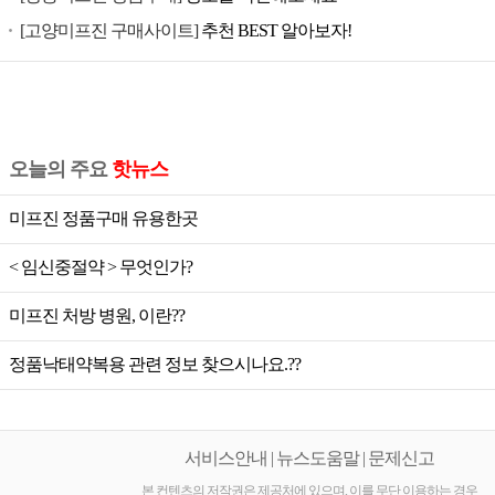
공
[고양미프진 구매사이트]
추천 BEST 알아보자!
식
미
프
진,
미
오늘의 주요
핫뉴스
프
진
미프진 정품구매 유용한곳
가
< 임신중절약 > 무엇인가?
격,
미
미프진 처방 병원, 이란??
프
진
정품낙태약복용 관련 정보 찾으시나요.??
공
식,
미
서비스안내 | 뉴스도움말 | 문제신고
프
본 컨텐츠의 저작권은 제공처에 있으며, 이를 무단 이용하는 경우