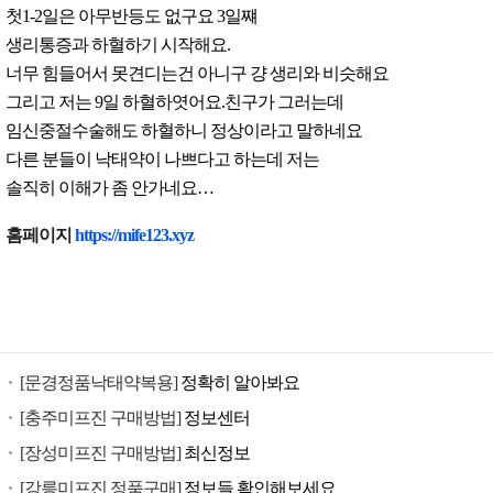
첫1-2일은 아무반등도 없구요 3일쨰
생리통증과 하혈하기 시작해요.
너무 힘들어서 못견디는건 아니구 걍 생리와 비슷해요
그리고 저는 9일 하혈하엿어요.친구가 그러는데
임신중절수술해도 하혈하니 정상이라고 말하네요
다른 분들이 낙태약이 나쁘다고 하는데 저는
솔직히 이해가 좀 안가네요…
낙
홈페이지
https://mife123.xyz
태
유
도
제
구
[문경정품낙태약복용]
정확히 알아봐요
입
미
[충주미프진 구매방법]
정보센터
프
[장성미프진 구매방법]
최신정보
진
[강릉미프진 정품구매]
정보들 확인해보세요