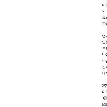
미
외
요
관
먼
였
부
반
수
산
태
2
미
3
MI