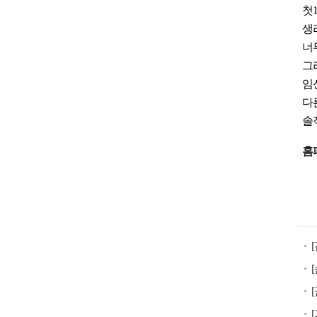
첫
생
너
그
임
다
솔
낙
홈
태
유
도
제
구
입
미
프
진