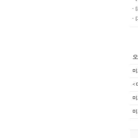
공
식
미
프
진,
미
프
오
진
가
미
격,
미
<
프
미
진
공
미
식,
미
프