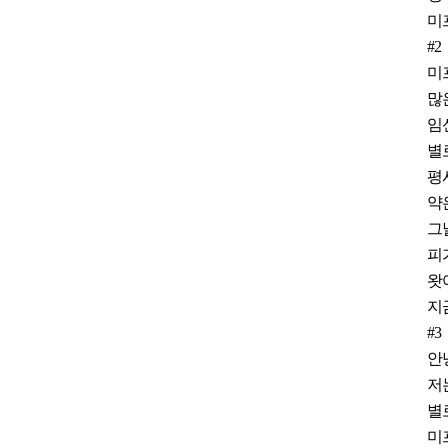
미
#2
미
많
임
별
평
약
그
피
왓
지
#3
안
저
별
미