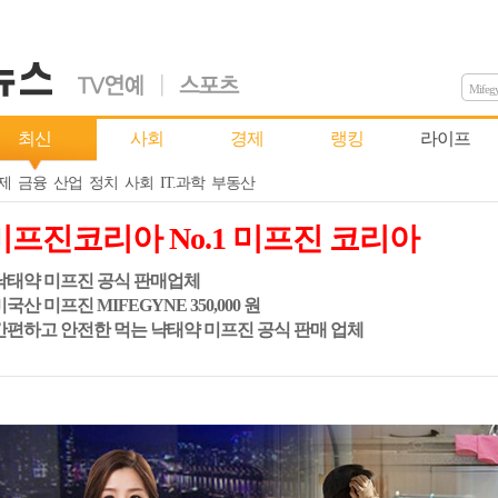
Mifeg
최신
사회
경제
랭킹
라이프
제
금융
산업
정치
사회
IT.과학
부동산
미프진코리아 No.1 미프진 코리아
 낙태약 미프진 공식 판매업체
 미국산 미프진 MIFEGYNE 350,000 원
 간편하고 안전한 먹는 냑태약 미프진 공식 판매 업체