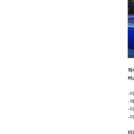
직
비
-
-
-
-
미