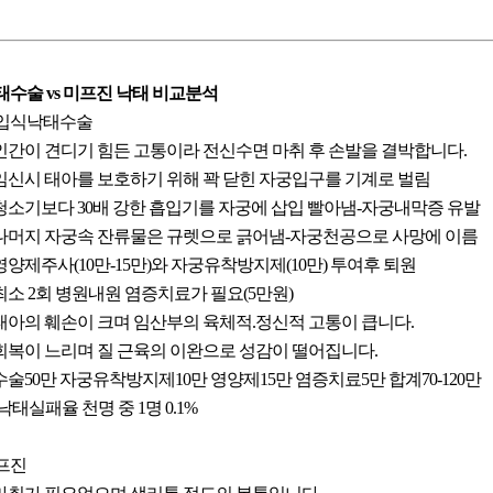
태수술 vs 미프진 낙태 비교분석
입식낙태수술
. 인간이 견디기 힘든 고통이라 전신수면 마취 후 손발을 결박합니다.
. 임신시 태아를 보호하기 위해 꽉 닫힌 자궁입구를 기계로 벌림
. 청소기보다 30배 강한 흡입기를 자궁에 삽입 빨아냄-자궁내막증 유발
. 나머지 자궁속 잔류물은 규렛으로 긁어냄-자궁천공으로 사망에 이름
 영양제주사(10만-15만)와 자궁유착방지제(10만) 투여후 퇴원
. 최소 2회 병원내원 염증치료가 필요(5만원)
. 태아의 훼손이 크며 임산부의 육체적.정신적 고통이 큽니다.
. 회복이 느리며 질 근육의 이완으로 성감이 떨어집니다.
. 수술50만 자궁유착방지제10만 영양제15만 염증치료5만 합계70-120만
.낙태실패율 천명 중 1명 0.1%
프진