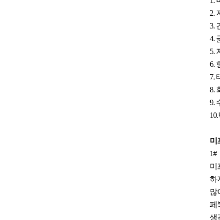
1
2
3
4
5
6
7
8
9.
10
미
1#
미
하
많
페
생