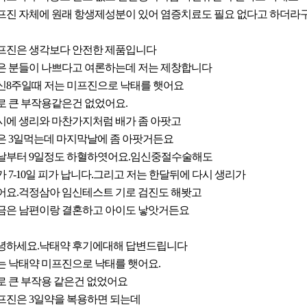
프진 자체에 원래 항생제성분이 있어 염증치료도 필요 없다고 하더라구
프진은 생각보다 안전한 제품입니다
은 분들이 나쁘다고 여론하는데 저는 제창합니다
신8주일때 저는 미프진으로 낙태를 햇어요
로 큰 부작용같은건 없었어요.
시에 생리와 마찬가지처럼 배가 좀 아팟고
은 3일먹는데 마지막날에 좀 아팟거든요
날부터 9일정도 하혈하엿어요.임신중절수술해도
가 7-10일 피가 납니다.그리고 저는 한달뒤에 다시 생리가
어요.걱정삼아 임신테스트 기로 검진도 해봣고
금은 남편이랑 결혼하고 아이도 낳앗거든요
녕하세요.낙태약 후기에대해 답변드립니다
는 낙태약 미프진으로 낙태를 햇어요.
로 큰 부작용 같은건 없었어요
프진은 3일약을 복용하면 되는데