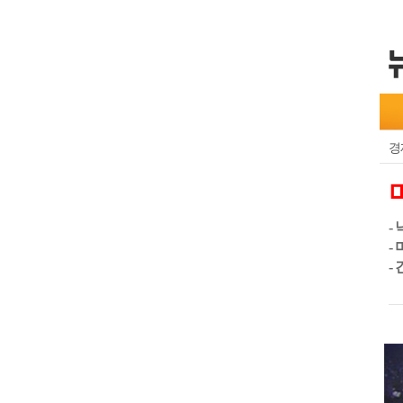
경
-
-
-