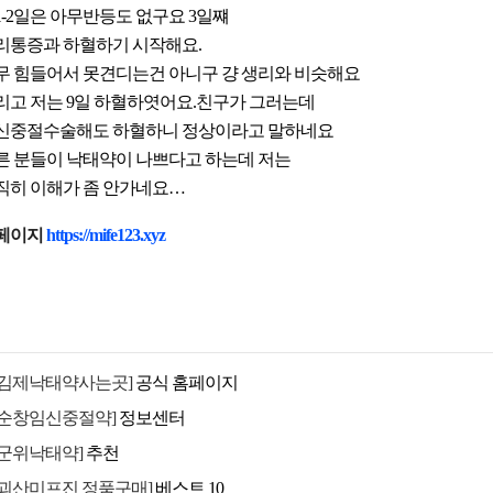
1-2일은 아무반등도 없구요 3일쨰
리통증과 하혈하기 시작해요.
무 힘들어서 못견디는건 아니구 걍 생리와 비슷해요
리고 저는 9일 하혈하엿어요.친구가 그러는데
신중절수술해도 하혈하니 정상이라고 말하네요
른 분들이 낙태약이 나쁘다고 하는데 저는
직히 이해가 좀 안가네요…
페이지
https://mife123.xyz
[김제낙태약사는곳]
공식 홈페이지
[순창임신중절약]
정보센터
[군위낙태약]
추천
[괴산미프진 정품구매]
베스트 10