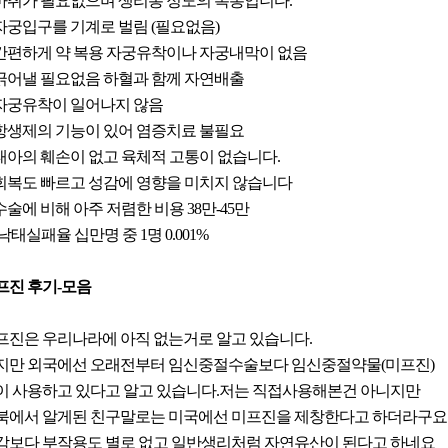
. 마취가 필요없으며 생리통 정도의 복통입니다.
. 자궁입구를 기계로 벌림 (필요없음)
. 간편하게 약 복용 자궁유착이나 자궁내막이 없음
. 긁어낼 필요없음 하혈과 함께 자연배출
. 자궁유착이 일어나지 않음
. 항생제의 기능이 있어 염증치료 불필요
. 태아의 훼손이 없고 육체적 고통이 없습니다.
. 회복도 빠르고 성감에 영향을 미치지 않습니다
 수술에 비해 아주 저렴한 비용 38만-45만
.낙태실패율 십만명 중 1명 0.001%
프진 후기-모음
프진은 우리나라에 아직 없는거로 알고 있습니다.
지만 외국에선 오래전부터 임신중절수술보다 임신중절약물(미프진)
이 사용하고 있다고 알고 있습니다.저는 직접사용해본건 아니지만
북에서 알게된 친구말로는 미국에선 미프진을 제창한다고 하더라구요
각보다 부작용도 별로 없고 일반생리처럼 자연유산이 된다고 하네요