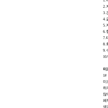
1
2
3
4
5
6
7
8
9.
10
미
1#
미
하
많
페
생