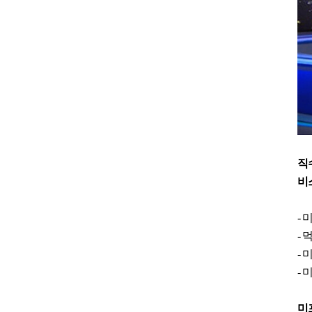
직
비
-
-
-
-
미