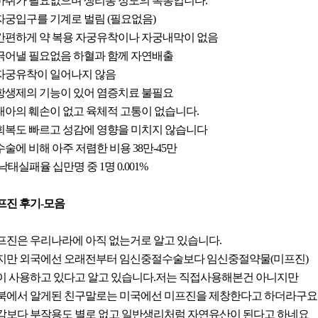
. 마취가 필요없으며 생리통 정도의 복통입니다.
. 자궁입구를 기계로 벌림 (필요없음)
. 간편하게 약 복용 자궁유착이나 자궁내막이 없음
. 긁어낼 필요없음 하혈과 함께 자연배출
. 자궁유착이 일어나지 않음
. 항생제의 기능이 있어 염증치료 불필요
. 태아의 훼손이 없고 육체적 고통이 없습니다.
. 회복도 빠르고 성감에 영향을 미치지 않습니다
 수술에 비해 아주 저렴한 비용 38만-45만
.낙태실패율 십만명 중 1명 0.001%
프진 후기-모음
프진은 우리나라에 아직 없는거로 알고 있습니다.
지만 외국에선 오래전부터 임신중절수술보다 임신중절약물(미프진)
이 사용하고 있다고 알고 있습니다.저는 직접사용해본건 아니지만
북에서 알게된 친구말로는 미국에선 미프진을 제창한다고 하더라구요
각보다 부작용도 별로 없고 일반생리처럼 자연유산이 된다고 하네요