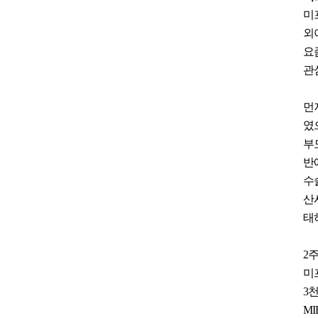
미
외
요
관
먼
였
부
반
수
산
태
2
미
3
MI