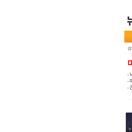
경
-
-
-