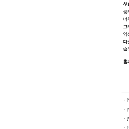
첫
생
너
그
임
다
솔
낙
홈
태
유
도
제
구
입
미
프
진