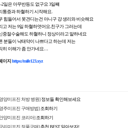
1-2일은 아무반등도 없구요 3일쨰
리통증과 하혈하기 시작해요.
무 힘들어서 못견디는건 아니구 걍 생리와 비슷해요
리고 저는 9일 하혈하엿어요.친구가 그러는데
신중절수술해도 하혈하니 정상이라고 말하네요
른 분들이 낙태약이 나쁘다고 하는데 저는
직히 이해가 좀 안가네요…
페이지
https://mife123.xyz
[영양미프진 처방 병원]
정보들 확인해보세요
[영주미프진 구매방법]
조회하기
[안양미프진 코리아]
조회하기
[구리미프진 정품구매]
추천 BEST 알아보자!