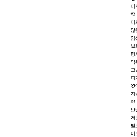
미
#2
미
많
임
별
평
약
그
피
왓
지
#3
안
저
별
미