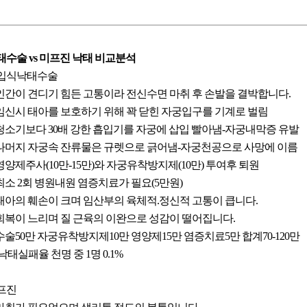
태수술 vs 미프진 낙태 비교분석
입식낙태수술
. 인간이 견디기 힘든 고통이라 전신수면 마취 후 손발을 결박합니다.
. 임신시 태아를 보호하기 위해 꽉 닫힌 자궁입구를 기계로 벌림
. 청소기보다 30배 강한 흡입기를 자궁에 삽입 빨아냄-자궁내막증 유발
. 나머지 자궁속 잔류물은 규렛으로 긁어냄-자궁천공으로 사망에 이름
 영양제주사(10만-15만)와 자궁유착방지제(10만) 투여후 퇴원
. 최소 2회 병원내원 염증치료가 필요(5만원)
. 태아의 훼손이 크며 임산부의 육체적.정신적 고통이 큽니다.
. 회복이 느리며 질 근육의 이완으로 성감이 떨어집니다.
. 수술50만 자궁유착방지제10만 영양제15만 염증치료5만 합계70-120만
.낙태실패율 천명 중 1명 0.1%
프진