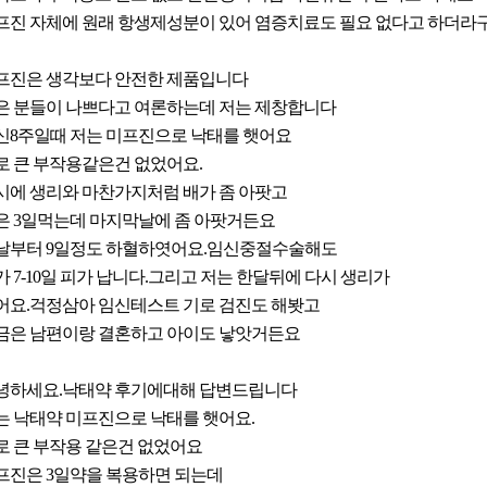
프진 자체에 원래 항생제성분이 있어 염증치료도 필요 없다고 하더라구
프진은 생각보다 안전한 제품입니다
은 분들이 나쁘다고 여론하는데 저는 제창합니다
신8주일때 저는 미프진으로 낙태를 햇어요
로 큰 부작용같은건 없었어요.
시에 생리와 마찬가지처럼 배가 좀 아팟고
은 3일먹는데 마지막날에 좀 아팟거든요
날부터 9일정도 하혈하엿어요.임신중절수술해도
가 7-10일 피가 납니다.그리고 저는 한달뒤에 다시 생리가
어요.걱정삼아 임신테스트 기로 검진도 해봣고
금은 남편이랑 결혼하고 아이도 낳앗거든요
녕하세요.낙태약 후기에대해 답변드립니다
는 낙태약 미프진으로 낙태를 햇어요.
로 큰 부작용 같은건 없었어요
프진은 3일약을 복용하면 되는데