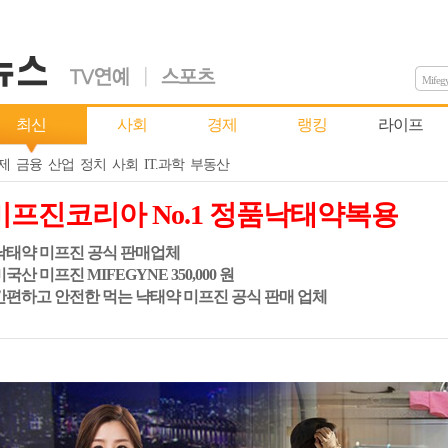
Mifeg
최신
사회
경제
랭킹
라이프
제
금융
산업
정치
사회
IT.과학
부동산
미프진코리아 No.1 정품낙태약복용
 낙태약 미프진 공식 판매업체
 미국산 미프진 MIFEGYNE 350,000 원
 간편하고 안전한 먹는 냑태약 미프진 공식 판매 업체